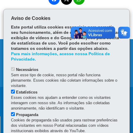
ce
ha
Tw
bo
ts
Voltar
Início
Imprimir
Baixar
itt
Aviso de Cookies
ok
Ap
er
Este portal utiliza cookies essenciais para garantir
p
seu funcionamento, além de cookies do YouTube para
exibição de vídeos e do Google Analytics para coleta
de estatísticas de uso. Você pode escolher como
DENUNCIE CORRUPÇÃO
tratamos os cookies a partir das opções abaixo.
Para mais informações, acesse nossa Política de
Privacidade.
OUVIDORIA
Necessários
Sem esse tipo de cookie, nosso portal não funciona
MAPA DO SITE
plenamente. Esses cookies não coletam informações sobre o
visitante.
Estatísticos
Navegação
Esses cookies nos ajudam a entender como os visitantes
interagem com nosso site. As informações são coletadas
principal
anonimamente, não identificam o visitante.
Propaganda
SECRETARIA DA ADMINISTRAÇÃO E PREVIDÊNCIA -
Cookies de propaganda são usados para rastrear preferências
dos visitantes em nosso Portal relacionadas com vídeos
CENTRAL DE ESTÁGIO
institucionais exibidos através do YouTube.