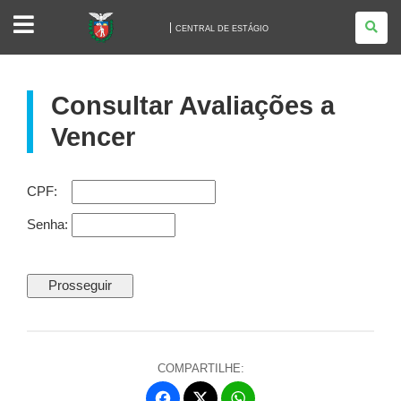
CENTRAL
DE
CENTRAL DE ESTÁGIO
ESTÁGIO
Consultar Avaliações a
Vencer
CPF:
Senha:
COMPARTILHE:
Fa
W