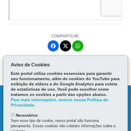
COMPARTILHE:
Fa
W
ce
ha
Tw
bo
ts
Voltar
Início
Imprimir
Baixar
itt
Aviso de Cookies
ok
Ap
er
Este portal utiliza cookies essenciais para garantir
p
seu funcionamento, além de cookies do YouTube para
exibição de vídeos e do Google Analytics para coleta
de estatísticas de uso. Você pode escolher como
DENUNCIE CORRUPÇÃO
tratamos os cookies a partir das opções abaixo.
Para mais informações, acesse nossa Política de
Privacidade.
OUVIDORIA
Necessários
Sem esse tipo de cookie, nosso portal não funciona
MAPA DO SITE
plenamente. Esses cookies não coletam informações sobre o