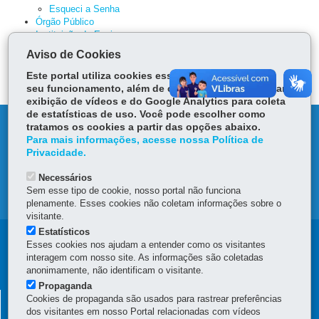
Esqueci a Senha
Órgão Público
Instituição de Ensino
Solicitação de Inclusão de Cursos
Aviso de Cookies
Solicitação de Termo de Convênio
Este portal utiliza cookies essenciais para garantir
seu funcionamento, além de cookies do YouTube para
exibição de vídeos e do Google Analytics para coleta
de estatísticas de uso. Você pode escolher como
DENUNCIE CORRUPÇÃO
tratamos os cookies a partir das opções abaixo.
Para mais informações, acesse nossa Política de
Privacidade.
OUVIDORIA
Necessários
Sem esse tipo de cookie, nosso portal não funciona
MAPA DO SITE
plenamente. Esses cookies não coletam informações sobre o
visitante.
Estatísticos
Navegação
Esses cookies nos ajudam a entender como os visitantes
interagem com nosso site. As informações são coletadas
principal
anonimamente, não identificam o visitante.
Propaganda
SECRETARIA DA ADMINISTRAÇÃO E PREVIDÊNCIA -
Cookies de propaganda são usados para rastrear preferências
dos visitantes em nosso Portal relacionadas com vídeos
CENTRAL DE ESTÁGIO