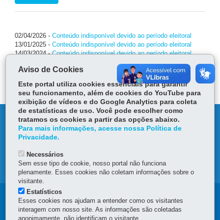
02/04/2026
-
Conteúdo indisponível devido ao período eleitoral
13/01/2025
-
Conteúdo indisponível devido ao período eleitoral
14/03/2024
-
Conteúdo indisponível devido ao período eleitoral
02/02/2022
-
Conteúdo indisponível devido ao período eleitoral
Aviso de Cookies
31/01/2022
-
Conteúdo indisponível devido ao período eleitoral
02/09/2020
-
Conteúdo indisponível devido ao período eleitoral
Este portal utiliza cookies essenciais para garantir
seu funcionamento, além de cookies do YouTube para
exibição de vídeos e do Google Analytics para coleta
de estatísticas de uso. Você pode escolher como
DENUNCIE CORRUPÇÃO
tratamos os cookies a partir das opções abaixo.
Para mais informações, acesse nossa Política de
Privacidade.
OUVIDORIA
Necessários
Sem esse tipo de cookie, nosso portal não funciona
MAPA DO SITE
plenamente. Esses cookies não coletam informações sobre o
visitante.
Estatísticos
Navegação
Esses cookies nos ajudam a entender como os visitantes
interagem com nosso site. As informações são coletadas
principal
anonimamente, não identificam o visitante.